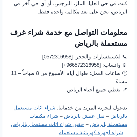
كنت في حي العليا، الملز، النرجس، أو أي حي آخر في
الرياض، نحن على بعد مكالمة واحدة فقط.
معلومات التواصل مع خدمة شراء غرف
مستعملة بالرياض
📞 للاستفسارات والحجز: [0572316958]
📱 واتساب: [966572316958+]
🕐 ساعات العمل: طوال أيام الأسبوع من 8 صباحاً – 11
مساءً
📍 نغطي جميع أحياء الرياض
ندعوك لتجربة المزيد من خدماتنا:
شراء اثاث مستعمل
بالرياض
–
نقل عفش بالرياض
–
شراء مكيفات
مستعملة بالرياض
–
حقين شراء اثاث مستعمل بالرياض
–
شراء اجهزة كهربائية مستعملة
.